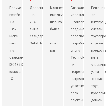
Радиус
Давление
Количество
Благодаря
Решения
изгиба
на
импульсов
использованию
по
на
25%
шланга
шланговых
интеграц
34%
выше
более
соединений
систем
ниже,
стандарта
1
собственной
трубопр
чем
SAE/DIN.
млн
разработки
стремят
по
раз.
Litong
предост
стандарту
Technology
пять
ISO18752
и
«провин
класса
гидрогенизированных
услуг
C.
нитриловых
«время,
уплотнений
труд,
срок
проблемы
службы
деньги