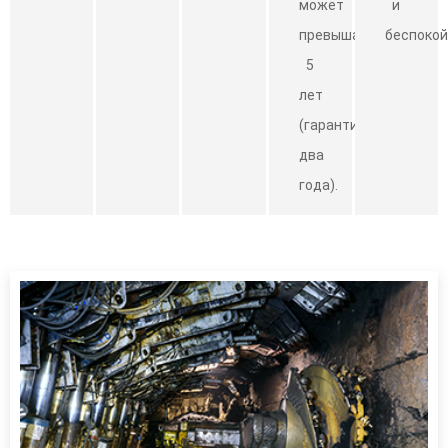
может
и
превышать
беспокой
5
лет
(гарантия
два
года).