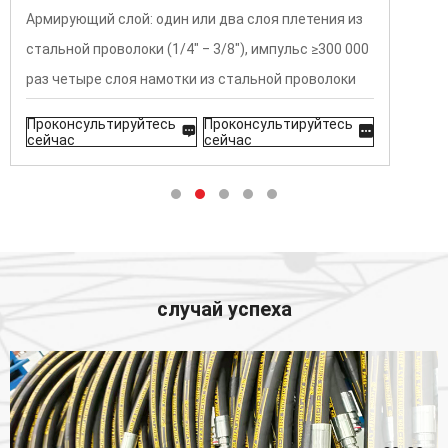
Армирующий слой: один или два слоя плетения из
стальной проволоки (1/4" ‒ 3/8"), импульс ≥300 000
раз четыре слоя намотки из стальной проволоки
(1/2"‒2"), импульс ≥1 миллион раз
Проконсультируйтесь
Проконсультируйтесь
Внешний слой: износостойкий, устойчивый к
сейчас
сейчас
атмосферным воздействиям синтетический
каучук.
Диапазон температур: от -40 ℃ до +100 ℃ (от -40 ℉
до +212 ℉) от -40 ℃ до +121 ℃ (от -40 ℉ до +250 ℉)
случай успеха