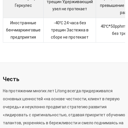
трещин Удерживающий
Геркулес
превышение н
узел не протекает
раз
Иностранные
-40℃ 24 часа без
40℃*50pphm 3
бенчмаркинговые
трещин Застежка в
без тре
предприятия
сборе не протекает
Честь
На протяжении многих лет Litong всегда придерживался
основных ценностей «на основе честности, клиент в первую
очередь» и неуклонно продвигал стратегию развития
«лидировать с оригинальностью, отдавая приоритет обучению
талантов, укореняясь в бережливости и смело поднимаясь на