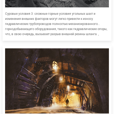
Суровые условия 3: сложные горные условия угольных шахт и
изменения внешних факторов могут легко привести к износу
гидравлических трубопроводов полностью механизированного
горнодобывающего оборудования, такого как гидравлические опоры,
что, в свою очередь, вызывает разрыв внешней резины шланга. ,
ржавчина и разрушение стальных проволок тела трубы, взрыв корпуса
шланга Компоненты гидравлической системы работают ненормально
и подвержены отказам. Частота замены высока, а стоимость замены
высока.