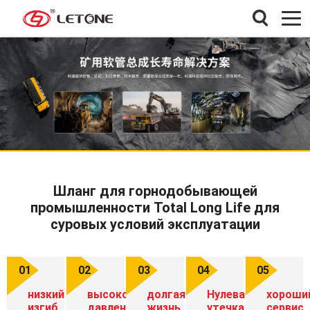
Шланг для горнодобывающей
промышленности Total Long Life для
суровых условий эксплуатации
01
02
03
04
05
низкий
высокое
долгая
Нулевая
хороши
изгиб
давление
жизнь
утечка
сервис