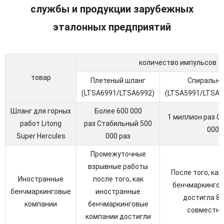
службы и продукции зарубежных
эталонных предприятий
количество импульсов
товар
Плетеный шланг
Спиральны
(LTSA6991/LTSA6992)
(LTSA5991/LTSA5
Шланг для горных
Более 600 000
1 миллион раз С
работ Litong
раз Стабильный 500
000 
Super Hercules
000 раз
Промежуточные
взрывные работы
После того, ка
Иностранные
после того, как
бенчмаркингов
бенчмаркинговые
иностранные
достигла 80
компании
бенчмаркинговые
совместна
компании достигли