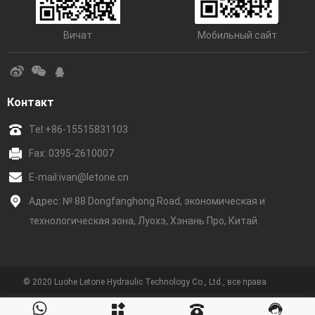
Вичат
Мобильный сайт
Контакт
Tel:
+86-15515831103
Fax: 0395-2610007
E-mail:
ivan@letone.cn
Адрес: № 88 Dongfanghong Road, экономическая и
технологическая зона, Луохэ, Хэнань Про, Китай.
© 2020 Luohe Letone Hydraulic Technology Co., Ltd., все права