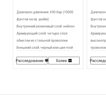
Диапазон давления: 1000 бар (14500
Диапазон
фунтов на кв. дюйм)
фунтов на
н
Внутренний резиновый слой: нейлон
Внутренн
Армирующий слой: четыре слоя
Армирующ
высокопрочной сверхгибкой стальной
слоев вы
проволоки, намотанной
обмотки 
Внешний слой: черный или цветной
Внешний 
Расследование
Более
Расслед
полиуретан
полиурет
Диапазон температур: от -40 ℃ до
Диапазон 
+100 ℃ (от -40 ℉ до +212 ℉)
+100 ℃ (о