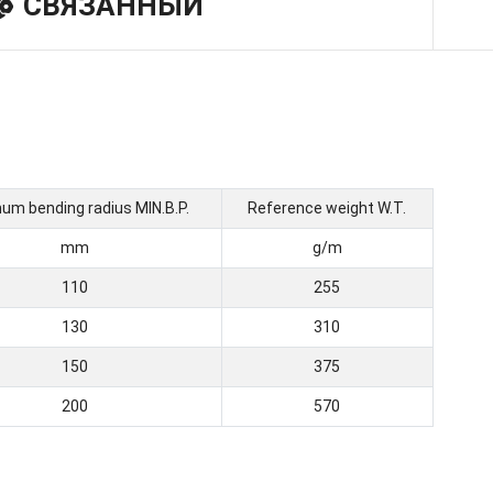
СВЯЗАННЫЙ
um bending radius MIN.B.P.
Reference weight W.T.
mm
g/m
110
255
130
310
150
375
200
570