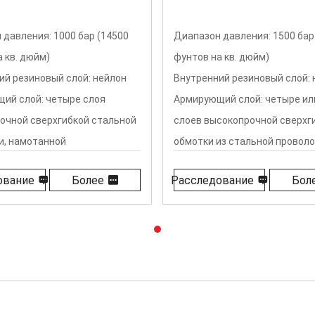
 давления: 1500 бар (21750
Диапазон давления: 2000 бар
 кв. дюйм)
фунтов на квадратный дюйм)
ий резиновый слой: нейлон
Внутренний резиновый слой: 
ий слой: четыре или шесть
Армирующий слой: четыре ил
сокопрочной сверхгибкой
слоев высокопрочной сверхг
из стальной проволоки.
обмотки из стальной проволо
слой: черный или цветной
Внешний слой: черный или ц
ование
Более
Расследование
Бол
ан
полиуретан
температур: от -40 ℃ до
Диапазон температур: от -40
т -40 ℉ до +212 ℉)
+100 ℃ (от -40 ℉ до +212 ℉)