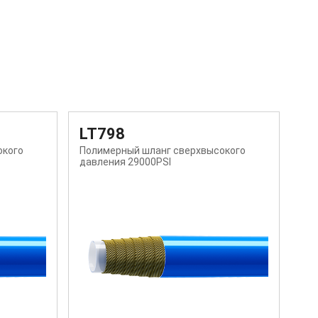
LT795
L
окого
Полимерный шланг сверхвысокого
По
давления 10000PSI
дав