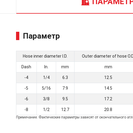
ПАРАМЕТ
Параметр
Hose inner diameter I.D.
Outer diameter of hose O.D
Dash
In.
mm
mm
-4
1/4
6.3
12.5
-5
5/16
7.9
14.5
-6
3/8
9.5
17.2
-8
1/2
12.7
20.8
Примечание. Фактические параметры зависят от окончательного атл