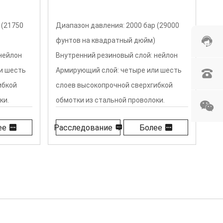
 (29000
Диапазон давления: 690 бар (10000
Диа
фунтов на кв. дюйм)
фун
нейлон
Внутренний резиновый слой: нейлон
Вну
и шесть
Армирующий слой: четыре слоя
Арм
ибкой
обмотки из стальной проволоки
выс
ки.
Внешний слой: черный или цветной
про
ветной
полиуретан
Вне
ее
Расследование
Более
Ра
по
 ℃ до
Диа
+10