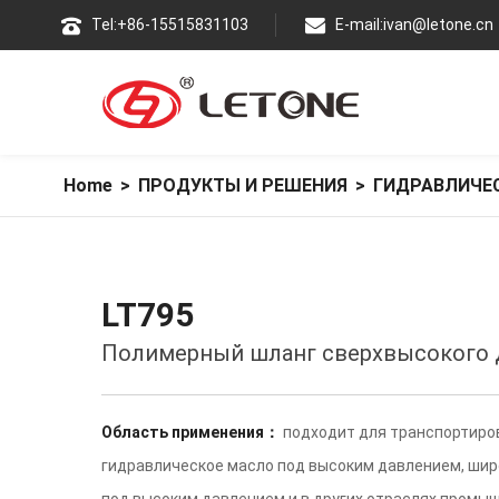
Теl:+86-15515831103
E-mail:
ivan@letone.cn
Home
>
ПРОДУКТЫ И РЕШЕНИЯ
>
ГИДРАВЛИЧЕ
LT795
Полимерный шланг сверхвысокого 
Область применения：
подходит для транспортировк
гидравлическое масло под высоким давлением, шир
под высоким давлением и в других отраслях промы