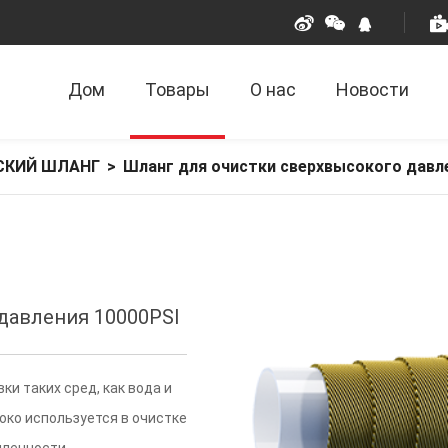
Дом
Товары
О нас
Новости
СКИЙ ШЛАНГ
>
Шланг для очистки сверхвысокого давл
давления 10000PSI
и таких сред, как вода и
око используется в очистке
шленности.