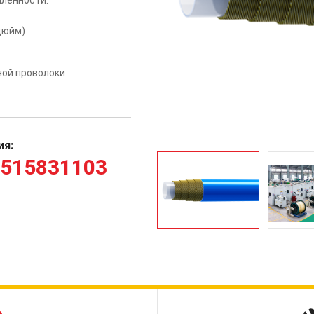
 дюйм)
ной проволоки
ия:
5515831103