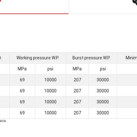
Р
.
Working pressure W.P.
Burst pressure W.P.
Minim
MPa
psi
MPa
psi
69
10000
207
30000
69
10000
207
30000
69
10000
207
30000
69
10000
207
30000
аса.