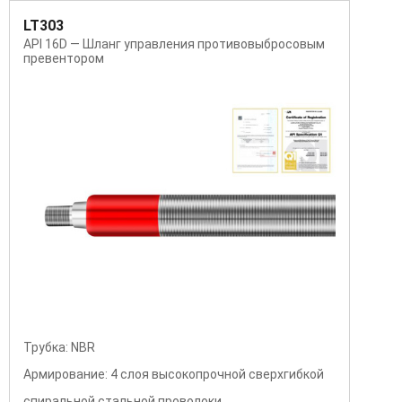
LT301 F
LT301 F сверхизносостойкий шланг
Внутренняя трубка：UPE и синтетический каучук
Арматура：многоспиральная высокопрочная
сверхгибкая проволока