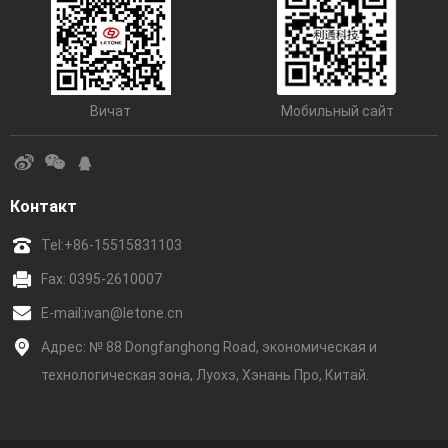
Вичат
Мобильный сайт
Контакт
Tel:
+86-15515831103
Fax: 0395-2610007
E-mail:
ivan@letone.cn
Адрес: № 88 Dongfanghong Road, экономическая и
технологическая зона, Луохэ, Хэнань Про, Китай.