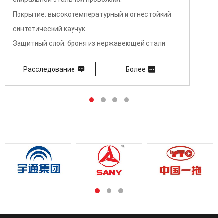
Внешний слой Laver：износостойкий
синтетический каучук
Температурный диапазон：- 29°C ~ + 100°C (- 20°F
~ + 212°)
Расследование
Более
Соединитель：цельный разъем, цельный фланец
или другой тип разъема