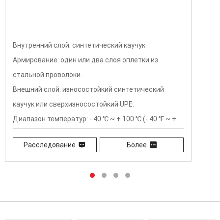
Внутренний резиновый слой: нитриловый или
неопреновый синтетический каучук, подходящий
для биоразлагаемого гидравлического масла.
Армирующий слой: один или два слоя плетения из
стальной проволоки (1/4" ‒ 3/8"), импульс ≥300 000
+
раз четыре слоя намотки из стальной проволоки
(1/2"‒2"), импульс ≥1 миллион раз
Расследование
Более
T
Внешний слой: износостойкий, устойчивый к
атмосферным воздействиям синтетический
каучук.
Диапазон температур: от -40 ℃ до +100 ℃ (от -40 ℉
до +212 ℉) от -40 ℃ до +121 ℃ (от -40 ℉ до +250 ℉)