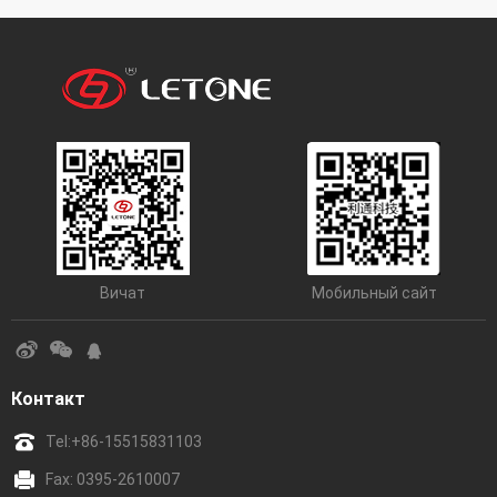
Вичат
Мобильный сайт
Контакт
Tel:
+86-15515831103
Fax: 0395-2610007