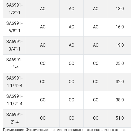
SA6991-
AC
AC
AC
13.0
1/2"-1
SA6991-
AC
AC
AC
16.0
5/8"-1
SA6991-
AC
AC
AC
19.0
3/4"-1
SA6991-
CC
CC
CC
25.0
1"-4
SA6991-
CC
CC
CC
32.0
1 1/4"-4
SA6991-
CC
CC
CC
38.0
1 1/2"-4
SA6991-
CC
CC
CC
51.0
2"-4
Примечание. Фактические параметры зависят от окончательного атласа.