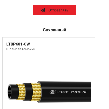
Отправлять
Связанный
LT SA6992
Super Artery ПРЕВЫШАЕТ ISO18752-AC/BC/CC