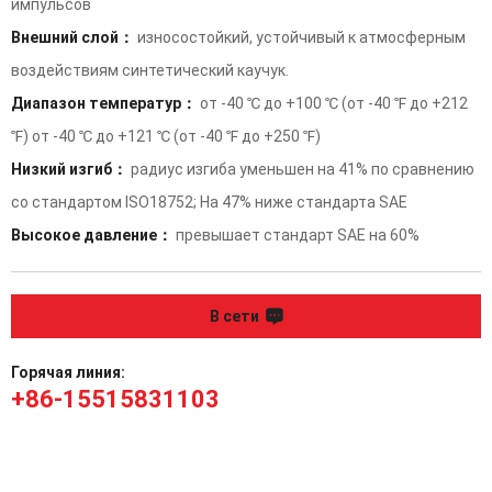
импульсов
Внешний слой：
износостойкий, устойчивый к атмосферным
воздействиям синтетический каучук.
Диапазон температур：
от -40 ℃ до +100 ℃ (от -40 ℉ до +212
℉) от -40 ℃ до +121 ℃ (от -40 ℉ до +250 ℉)
Низкий изгиб：
радиус изгиба уменьшен на 41% по сравнению
со стандартом ISO18752; На 47% ниже стандарта SAE
Высокое давление：
превышает стандарт SAE на 60%
В сети
Горячая линия:
+86-15515831103