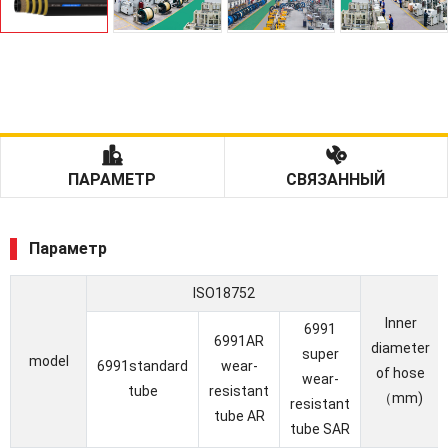
ПАРАМЕТР
СВЯЗАННЫЙ
Параметр
ISO18752
Inner
6991
6991AR
diameter
super
model
6991standard
wear-
of hose
wear-
tube
resistant
（mm)
resistant
tube AR
tube SAR